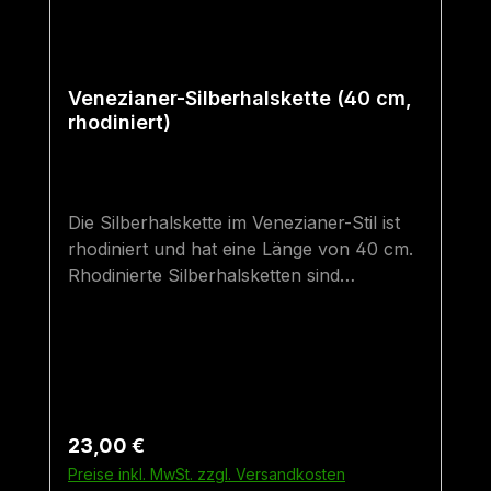
Venezianer-Silberhalskette (40 cm,
rhodiniert)
Die Silberhalskette im Venezianer-Stil ist
rhodiniert und hat eine Länge von 40 cm.
Rhodinierte Silberhalsketten sind
hochwertiger als gewöhnliche
Silberhalsketten. Sie sind besser vor dem
Anlaufen bzw. "Schwarz-Werden"
geschützt und haben denselben Glanz wie
eine Weißgoldhalskette.40 cm ist die
kleinste "Erwachsenen-Größe" - sie sind
Regulärer Preis:
23,00 €
optimal für sehr schmale Hälse geeignet.
Preise inkl. MwSt. zzgl. Versandkosten
Sollte der Anhänger etwas weiter unten