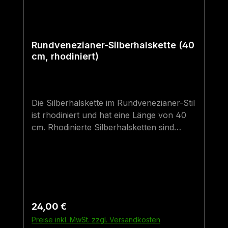
Rundvenezianer-Silberhalskette (40
cm, rhodiniert)
Die Silberhalskette im Rundvenezianer-Stil
ist rhodiniert und hat eine Länge von 40
cm. Rhodinierte Silberhalsketten sind
hochwertiger als gewöhnliche
Silberhalsketten. Sie sind besser vor dem
Anlaufen bzw. "Schwarz-Werden"
geschützt und haben denselben Glanz wie
eine Weißgoldhalskette. 40 cm ist die
kleinste "Erwachsenen-Größe" - sie sind
Regulärer Preis:
24,00 €
optimal für sehr schmale Hälse geeignet.
Preise inkl. MwSt. zzgl. Versandkosten
Sollte der Anhänger etwas weiter unten