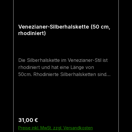
Venezianer-Silberhalskette (50 cm,
rhodiniert)
Die Silberhalskette im Venezianer-Stil ist
rhodiniert und hat eine Länge von
50cm. Rhodinierte Silberhalsketten sind
hochwertiger als gewöhnliche
Silberhalsketten. Sie sind besser vor dem
Anlaufen bzw. "Schwarz-Werden"
geschützt und haben denselben Glanz wie
eine Weißgoldhalskette. 50 cm ist die
Standard-Herrengröße - sie sind optimal
Regulärer Preis:
31,00 €
für "normale" Männerhälse und für
Preise inkl. MwSt. zzgl. Versandkosten
stärkere Frauenhälse geeignet.