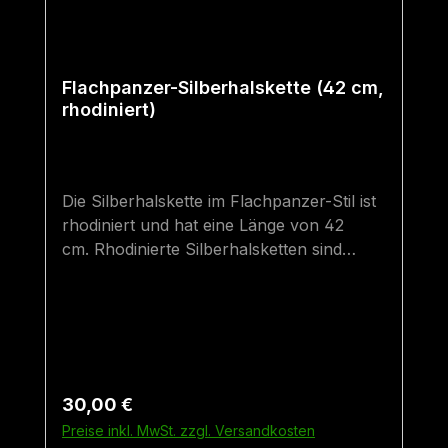
Flachpanzer-Silberhalskette (42 cm,
rhodiniert)
Die Silberhalskette im Flachpanzer-Stil ist
rhodiniert und hat eine Länge von 42
cm. Rhodinierte Silberhalsketten sind
hochwertiger als gewöhnliche
Silberhalsketten. Sie sind besser vor dem
Anlaufen bzw. "Schwarz-Werden"
geschützt und haben denselben Glanz wie
eine Weißgoldhalskette. 42 cm ist die
zweitkleinste "Erwachsenen-Größe" und
Regulärer Preis:
30,00 €
ist perfekt für schmale Hälse geeignet,
Preise inkl. MwSt. zzgl. Versandkosten
wenn der Anhänger etwas weiter unten